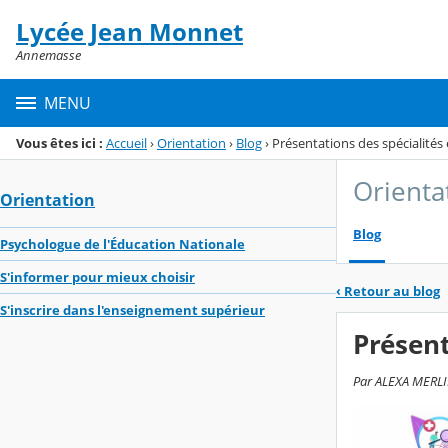
Panneau de gestion des cookies
Lycée Jean Monnet
Menu de la rubrique
Contenu
Annemasse
MENU
Vous êtes ici :
Accueil
›
Orientation
›
Blog
›
Présentations des spécialités
Orienta
Orientation
Blog
Psychologue de l'Éducation Nationale
S'informer pour mieux choisir
‹
Retour au blog
S'inscrire dans l'enseignement supérieur
Présent
Par ALEXA MERLIN