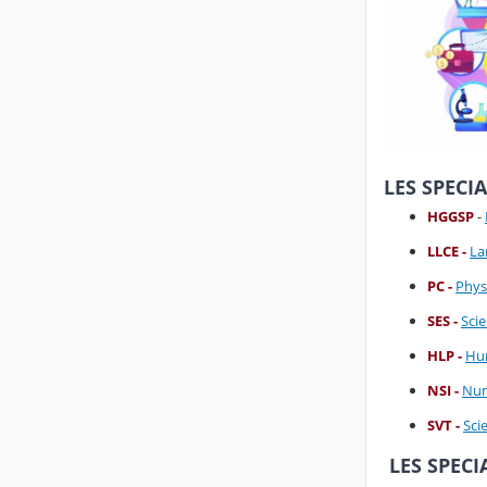
LES SPECI
HGGSP
-
LLCE -
La
PC -
Phys
SES -
Sci
HLP -
Hum
NSI -
Num
SVT -
Scie
LES SPEC