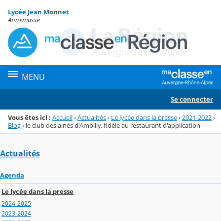
Panneau de gestion des cookies
Lycée Jean Monnet
Menu de la rubrique
Contenu
Annemasse
MENU
Se connecter
Vous êtes ici :
Accueil
›
Actualités
›
Le lycée dans la presse
›
2021-2022
›
Blog
›
le club des ainés d'Ambilly, fidèle au restaurant d'application
Actualités
Agenda
Le lycée dans la presse
2024-2025
2023-2024