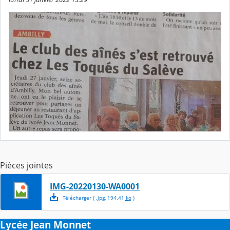
Pièces jointes
IMG-20220130-WA0001
Télécharger
( .
jpg
,
194.41
ko
)
Lycée Jean Monnet