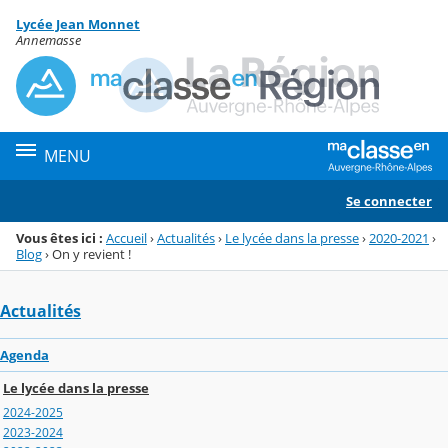
Panneau de gestion des cookies
Lycée Jean Monnet
Menu de la rubrique
Contenu
Annemasse
MENU
Se connecter
Vous êtes ici :
Accueil
›
Actualités
›
Le lycée dans la presse
›
2020-2021
›
Blog
›
On y revient !
Actualités
Agenda
Le lycée dans la presse
2024-2025
2023-2024