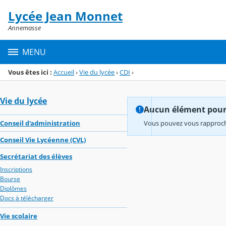
Panneau de gestion des cookies
Lycée Jean Monnet
Menu de la rubrique
Contenu
Annemasse
MENU
Vous êtes ici :
Accueil
›
Vie du lycée
›
CDI
›
Vie du lycée
Aucun élément pour l
Conseil d'administration
Vous pouvez vous rapproche
Conseil Vie Lycéenne (CVL)
Secrétariat des élèves
Inscriptions
Bourse
Diplômes
Docs à télécharger
Vie scolaire